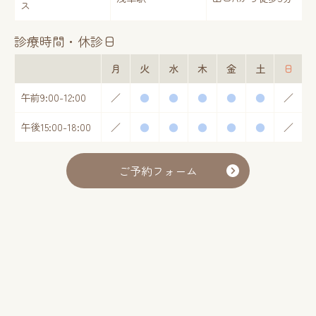
ス
診療時間・休診日
月
火
水
木
金
土
日
午前
9:00-12:00
／
●
●
●
●
●
／
午後
15:00-18:00
／
●
●
●
●
●
／
ご予約フォーム